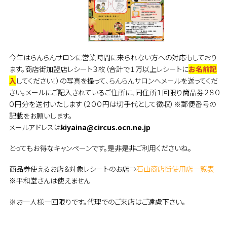
今年はらんらんサロンに営業時間に来られない方への対応もしており
ます。商店街加盟店レシート３枚（合計で１万以上レシートに
お名前記
入
してください！）の写真を撮って、らんらんサロンへメールを送ってくだ
さい。メールにご記入されているご住所に、同住所１回限り商品券２８０
０円分を送付いたします（２００円は切手代として徴収）※郵便番号の
記載をお願いします。
メールアドレスは
kiyaina@circus.ocn.ne.jp
とってもお得なキャンペーンです。是非是非ご利用くださいね。
商品券使えるお店＆対象レシートのお店⇒
石山商店街使用店一覧表
※平和堂さんは使えません
※お一人様一回限りです。代理でのご来店はご遠慮下さい。