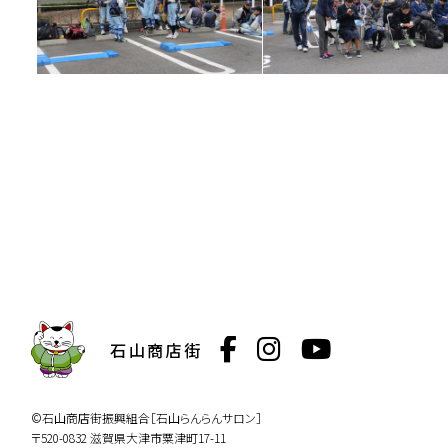
石山商店街
©石山商店街振興組合［石山らんらんサロン］
〒520-0832 滋賀県大津市粟津町17-11